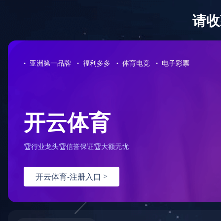
您好，欢迎访问乐动网站网站，如有疑问或合作意向
乐动（中国）一站式
公司简介
服务官方网站