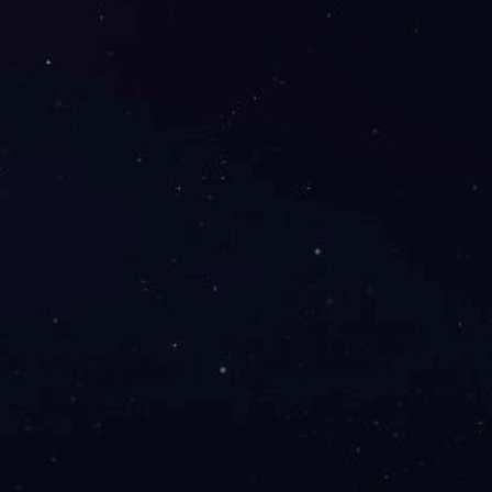
持：
三猫网络
号-1