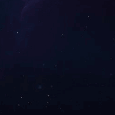
版权所有：乐动网站 技术支
备案号：
豫ICP备2020034163