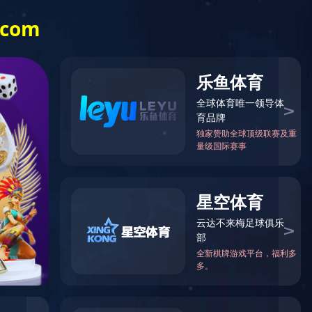
网站地图XML
联系我们
全国咨询热线：
19949181999
厂区展示
联系我们