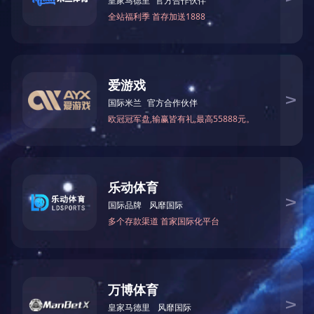
上一篇：
乐动网站