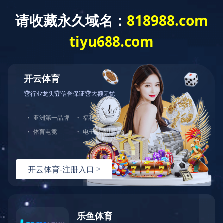
乐动（中国）一站式服务官方网站
公司简介
新闻中心
产品展示
当前位置：
>
>
首页
产品展示
乐动网站
成功案例
厂区展示
联系我们