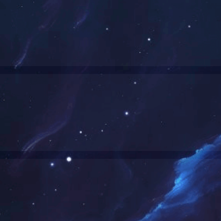
郑州诱导屏杆厂家
浏览次数：1719次
所属分类：诱导屏杆
发布日期：2020-11-26 19:25:45
咨询热线：19949181999
联系我