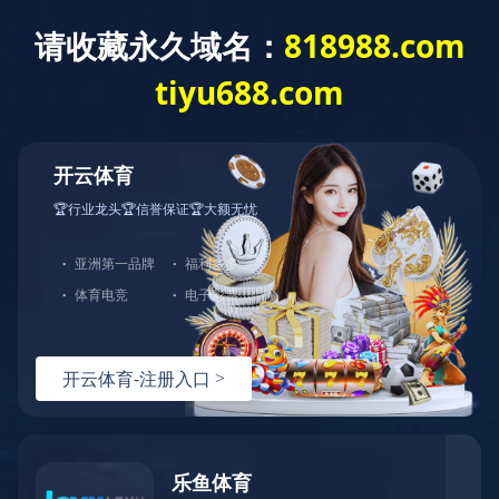
乐动（中国）一站式服务官方网站
公司简介
新闻中心
产品展示
当前位置：
>
>
首页
产品展示
诱导屏杆
成功案例
厂区展示
诱导屏杆
联系我们