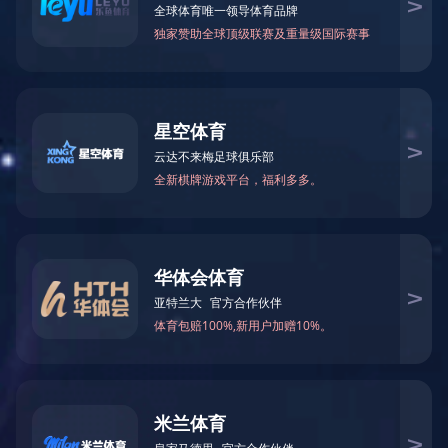
河南诱导屏杆厂家
Read More