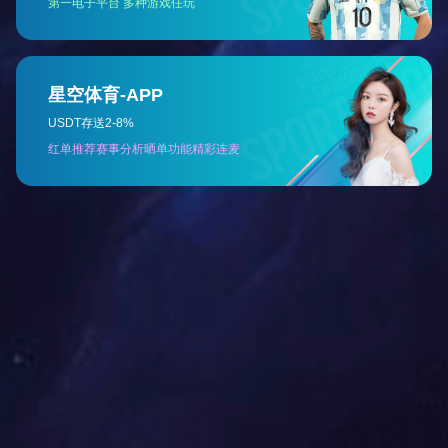
Read More
F型显示屏杆
Read More